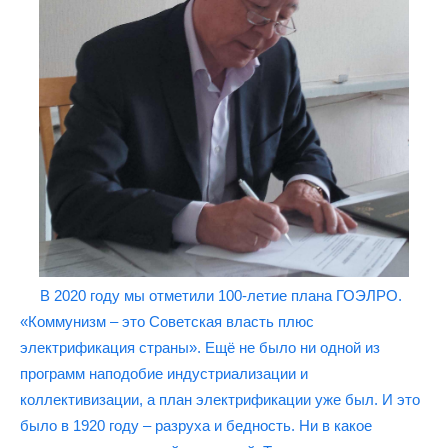
В 2020 году мы отметили 100-летие плана ГОЭЛРО.
«Коммунизм – это Советская власть плюс
электрификация страны». Ещё не было ни одной из
программ наподобие индустриализации и
коллективизации, а план электрификации уже был. И это
было в 1920 году – разруха и бедность. Ни в какое