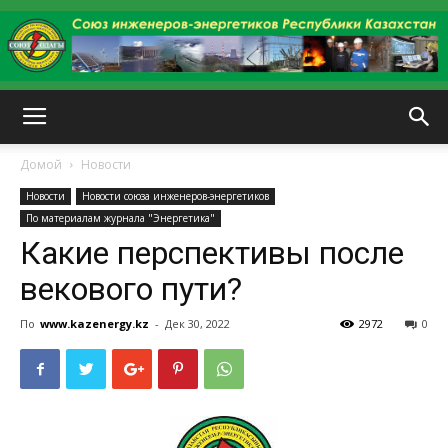
kazenergy
Домой
Новости
Новости
Новости союза инженеров-энергетиков
По материалам журнала "Энергетика"
Какие перспективы после
векового пути?
По
www.kazenergy.kz
-
Дек 30, 2022
2972
0