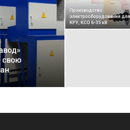
Производство
электрооборудования для
КРУ, КСО 6-35 кВ
авод»
ь свою
тан