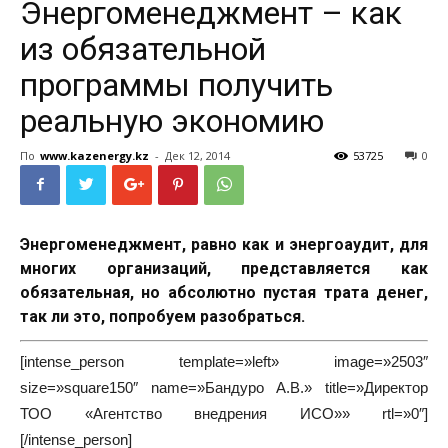
Энергоменеджмент – как
из обязательной
программы получить
реальную экономию
По
www.kazenergy.kz
-
Дек 12, 2014
53725
0
Энергоменеджмент, равно как и энергоаудит, для
многих организаций, представляется как
обязательная, но абсолютно пустая трата денег,
так ли это, попробуем разобраться.
[intense_person template=»left» image=»2503″
size=»square150″ name=»Бандуро А.В.» title=»Директор
ТОО «Агентство внедрения ИСО»» rtl=»0″]
[/intense_person]