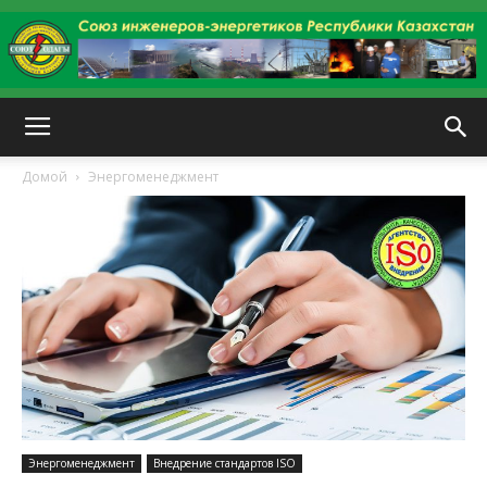
kazenergy
Домой
Энергоменеджмент
Энергоменеджмент
Внедрение стандартов ISO