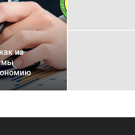
как из
ммы
кономию