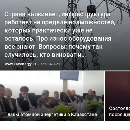
Страна выживает, инфраструктура
работает на пределе возможностей,
которых прак­тически уже не
осталось. Про износ оборудования
все знают. Вопросы: почему так
случилось, кто виноват и...
www.kazenergy.kz
-
Апр 24, 2023
Состоялс
Планы атомной энергетики в Казахстане
посвящен