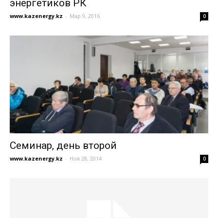
энергетиков РК
www.kazenergy.kz
-
Мар 9, 2016
0
Семинар, день второй
www.kazenergy.kz
-
Ноя 28, 2014
0