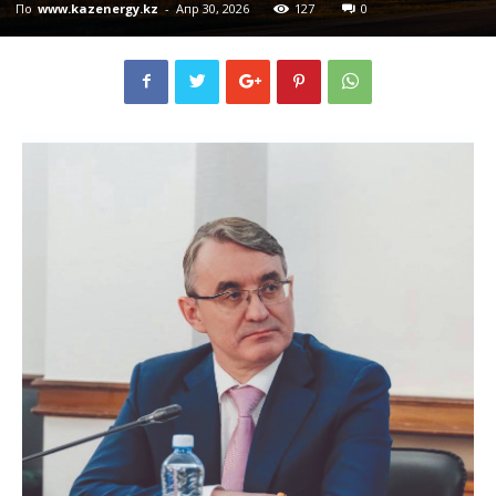
По
www.kazenergy.kz
-
Апр 30, 2026
127
0