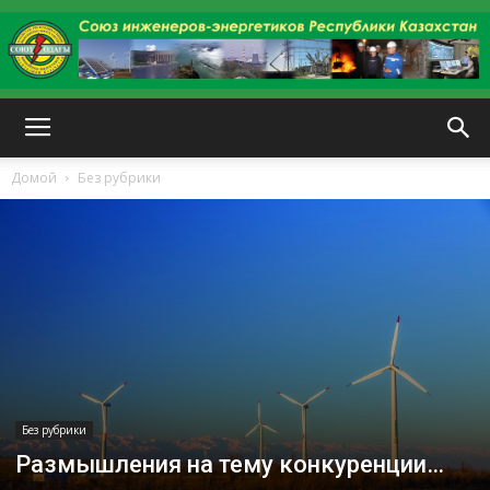
kazenergy
Домой
Без рубрики
Без рубрики
Размышления на тему конкуренции…