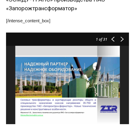
«Запорожтрансформатор»
[/intense_content_box]
1
of 31