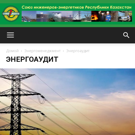
kazenergy
Домой
Энергоменеджмент
Энергоаудит
ЭНЕРГОАУДИТ